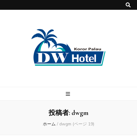
DWホテル
パラオで快適・格安のホテル DWホテル！
投稿者:
dwgm
ホーム
/
dwgm
(ページ 19)