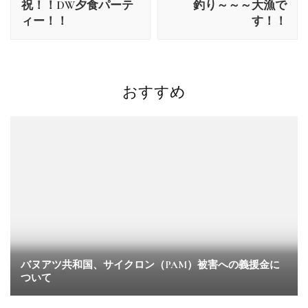
祝！！DW夕食パーテ
釣り～～～大漁で
ナ
ィー！！
す！！
ビ
ゲ
ー
シ
おすすめ
ョ
ン
バヌアツ共和国、サイクロン（PAM）被害への義援金に
ついて