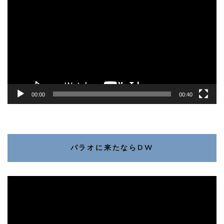
画
プ
レ
ー
ヤ
ー
00:00
00:40
パラオに来たならDW
動
画
プ
レ