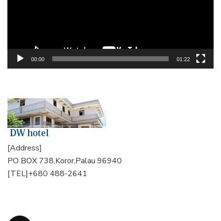
ー
ヤ
ー
00:00
01:22
[Address]
PO BOX 738,Koror,Palau 96940
[TEL]+680 488-2641