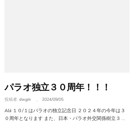
パラオ独立３０周年！！！
投稿者:
dwgm
、
2024/09/05
Alii １０/１はパラオの独立記念日 ２０２４年の今年は３
０周年となります また、日本・パラオ外交関係樹立３ …