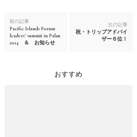
投
前の記事
稿
次の記事
Pacific Islands Forum
ナ
祝・トリップアドバイ
leaders’ summit in Palau
ビ
ザー６位！
2014 ＆ お知らせ
ゲ
ー
シ
ョ
おすすめ
ン