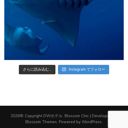
さらに読み込む...
Instagram でフォロー
2026年 Copyright
DWホテル
.
Blossom Chic | Developed By
Blossom Themes
. Powered by
WordPress
.