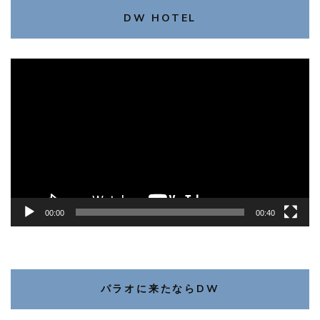
DW HOTEL
動
画
プ
レ
ー
ヤ
ー
00:00
00:40
パラオに来たならDW