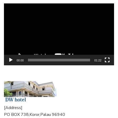
動
画
プ
レ
ー
ヤ
ー
00:00
01:22
[Address]
PO BOX 738,Koror,Palau 96940