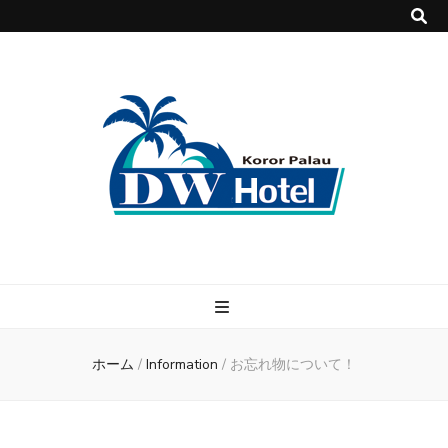
DWホテル
パラオで快適・格安のホテル DWホテル！
ホーム
/
Information
/
お忘れ物について！