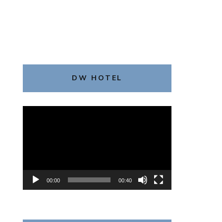
DW HOTEL
動
画
プ
レ
ー
ヤ
00:00
00:40
ー