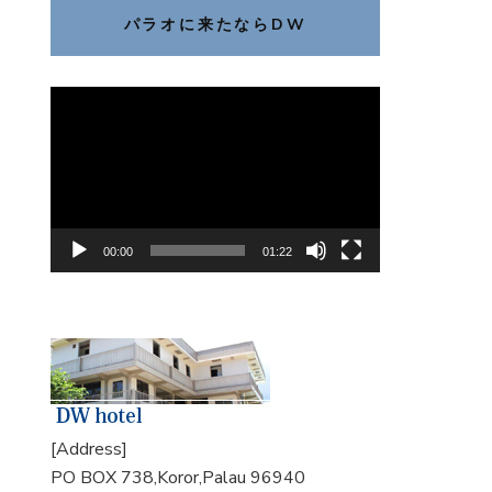
パラオに来たならDW
動
画
プ
レ
ー
ヤ
00:00
01:22
ー
[Address]
PO BOX 738,Koror,Palau 96940