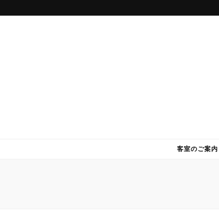
DWホテル
パラオで快適・格安のホテル DWホテル！
客室のご案内