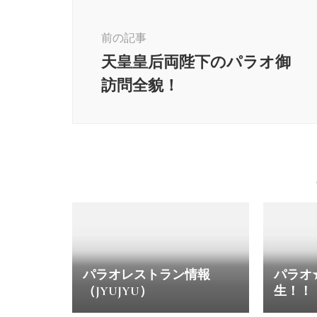
投
稿
前の記事
ナ
ビ
天皇皇后両陛下のパラオ御
ゲ
訪問全貌！
ー
シ
ョ
ン
パラオレストラン情報
パラオ
（JYUJYU）
生！！