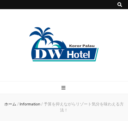
DWホテル
パラオで快適・格安のホテル DWホテル！
ホーム
/
Information
/
予算を抑えながらリゾート気分を味わえる方
法！