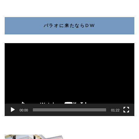
パラオに来たならDW
動
画
プ
レ
ー
ヤ
ー
00:00
01:22