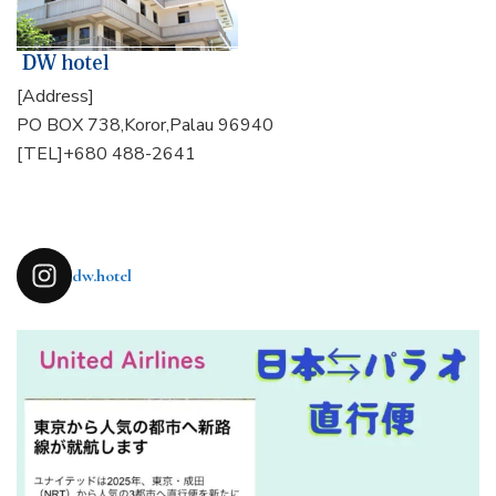
[Address]
PO BOX 738,Koror,Palau 96940
[TEL]+680 488-2641
dw.hotel