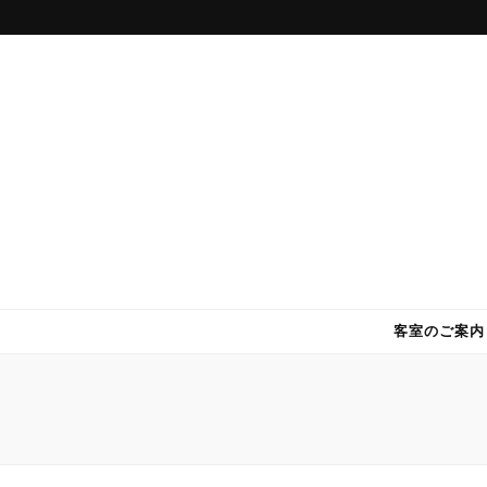
DWホテル
パラオで快適・格安のホテル DWホテル！
客室のご案内