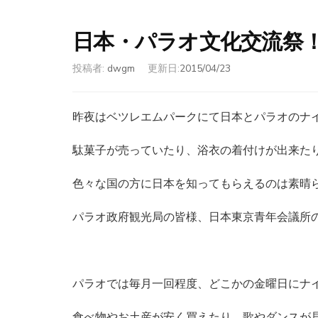
日本・パラオ文化交流祭
投稿者:
dwgm
更新日:
2015/04/23
昨夜はベツレエムパークにて日本とパラオのナ
駄菓子が売っていたり、浴衣の着付けが出来た
色々な国の方に日本を知ってもらえるのは素晴
パラオ政府観光局の皆様、日本東京青年会議所
パラオでは毎月一回程度、どこかの金曜日にナ
食べ物やお土産が安く買えたり、歌やダンスが