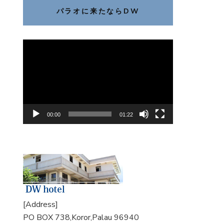
パラオに来たならDW
動
画
プ
レ
ー
ヤ
00:00
01:22
ー
[Address]
PO BOX 738,Koror,Palau 96940