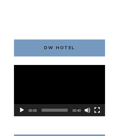
DW HOTEL
動
画
プ
レ
ー
ヤ
00:00
00:40
ー