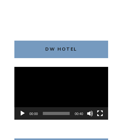
DW HOTEL
動
画
プ
レ
ー
ヤ
00:00
00:40
ー