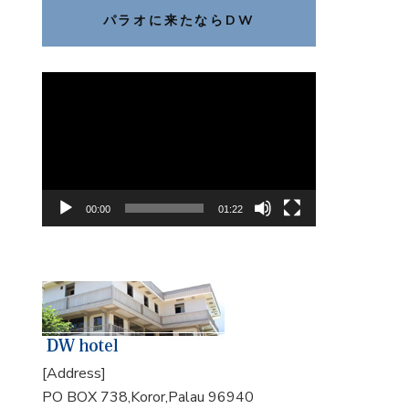
パラオに来たならDW
動
画
プ
レ
ー
ヤ
00:00
01:22
ー
[Address]
PO BOX 738,Koror,Palau 96940