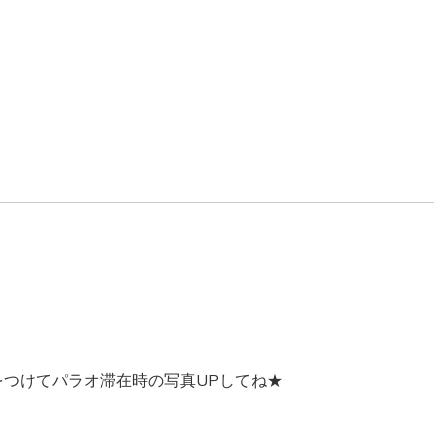
。
ｗをつけてパラオ滞在時の写真UPしてね★