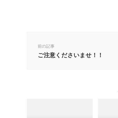
投
稿
前の記事
ナ
ビ
ご注意くださいませ！！
ゲ
ー
シ
ョ
ン