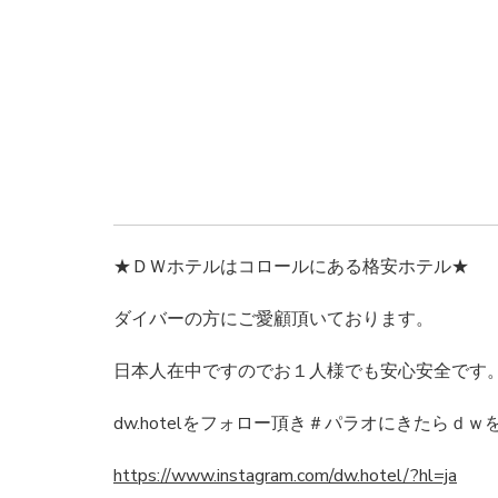
★ＤＷホテルはコロールにある格安ホテル★
ダイバーの方にご愛顧頂いております。
日本人在中ですのでお１人様でも安心安全です
dw.hotelをフォロー頂き＃パラオにきたらｄ
https://www.instagram.com/dw.hotel/?hl=ja