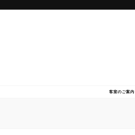
DWホテル
パラオで快適・格安のホテル DWホテル！
客室のご案内