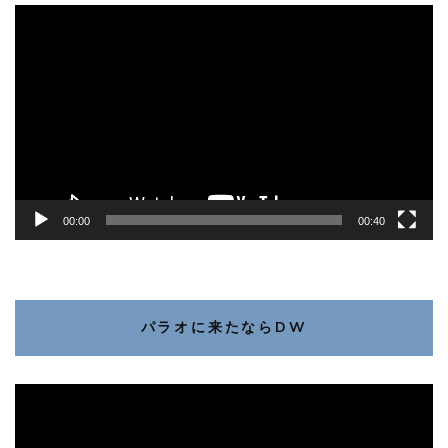
動
画
プ
レ
ー
ヤ
ー
00:00
00:40
パラオに来たならDW
動
画
プ