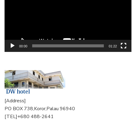
レ
ー
ヤ
ー
00:00
01:22
[Address]
PO BOX 738,Koror,Palau 96940
[TEL]+680 488-2641