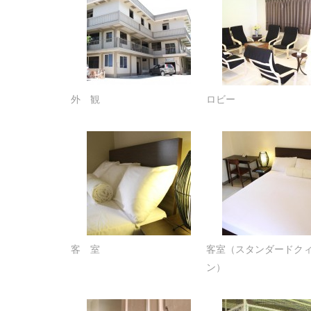
外 観
ロビー
客 室
客室（スタンダードク
ン）