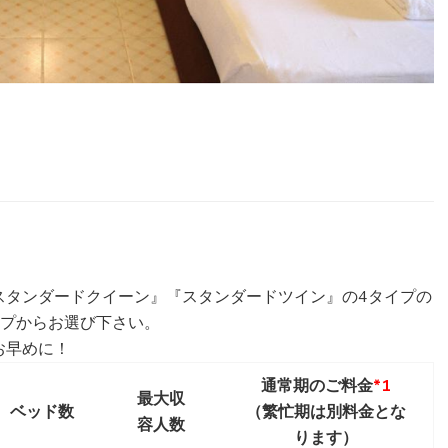
スタンダードクイーン』『スタンダードツイン』の4タイプの
イプからお選び下さい。
お早めに！
通常期のご料金
*1
最大収
ベッド数
（繁忙期は別料金とな
容人数
ります）