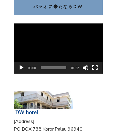
パラオに来たならDW
動
画
プ
レ
ー
ヤ
00:00
01:22
ー
[Address]
PO BOX 738,Koror,Palau 96940