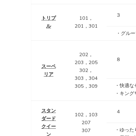
３
トリプ
101，
ル
201，301
・グルー
202，
８
203，205
スーペ
302，
リア
303，304
・快適な
305，309
・キング
スタン
４
102，103
ダード
207
クイー
・ゆった
307
ン