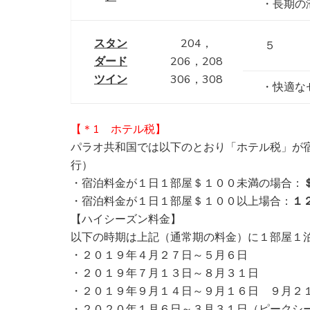
・長期の
スタン
204，
５
ダード
206，208
ツイン
306，308
・快適な
【＊1 ホテル税】
パラオ共和国では以下のとおり「ホテル税」が
行）
・宿泊料金が１日１部屋＄１００未満の場合：
・宿泊料金が１日１部屋＄１００以上場合：
１
【ハイシーズン料金】
以下の時期は上記（通常期の料金）に１部屋１
・２０１９年４月２７日～５月６日
・２０１９年７月１３日～８月３１日
・２０１９年９月１４日～９月１６日 ９月２
・２０２０年１月６日～３月３１日（ピークシ