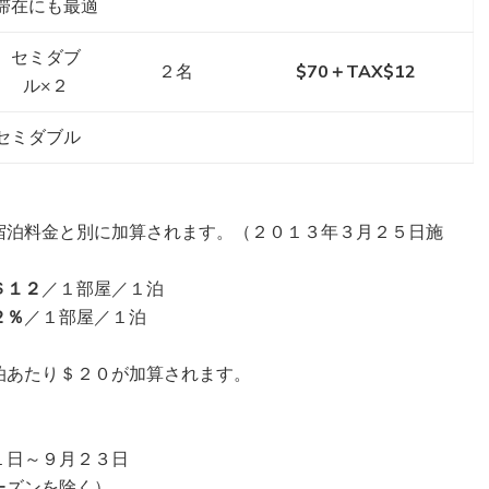
滞在にも最適
セミダブ
２名
$70＋TAX$12
ル×２
セミダブル
宿泊料金と別に加算されます。（２０１３年３月２５日施
＄１２
／１部屋／１泊
２％
／１部屋／１泊
泊あたり＄２０が加算されます。
１日～９月２３日
ーズンを除く）