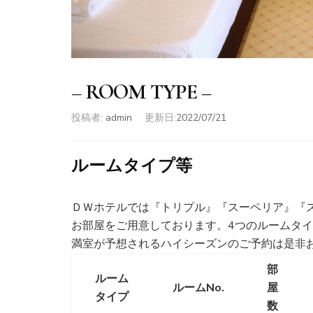
– ROOM TYPE –
投稿者:
admin
更新日:
2022/07/21
ルームタイプ等
ＤＷホテルでは『トリプル』『スーペリア』『
お部屋をご用意しております。4つのルームタ
満室が予想されるハイシーズンのご予約は是非
部
ルーム
ルームNo.
屋
タイプ
数