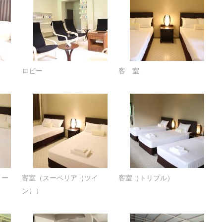
ロビー
客 室
ィー
客室（スーペリア（ツイ
客室（トリプル）
ン））