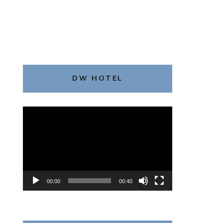
DW HOTEL
動
画
プ
レ
ー
ヤ
00:00
00:40
ー