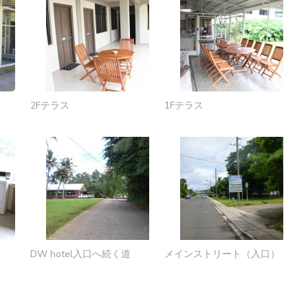
2Fテラス
1Fテラス
）
DW hotel入口へ続く道
メインストリート（入口）