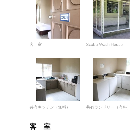
客 室
Scuba Wash House
共有キッチン（無料）
共有ランドリー（有料
客 室