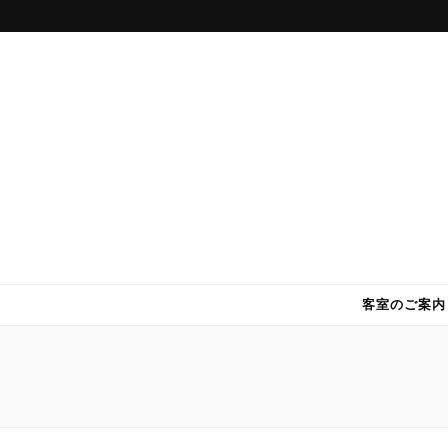
DWホテル
パラオで快適・格安のホテル DWホテル！
客室のご案内