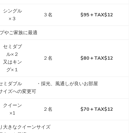
シングル
３名
$95＋TAX$12
×３
プやご家族に最適
セミダブ
ル×２
２名
$80＋TAX$12
又はキン
グ×１
セミダブル ・採光、風通しが良いお部屋
サイズへの変更可
クイーン
２名
$70＋TAX$12
×1
り大きなクイーンサイズ