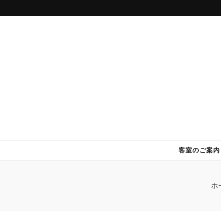
DWホテル
パラオで快適・格安のホテル DWホテル！
客室のご案内
ホ