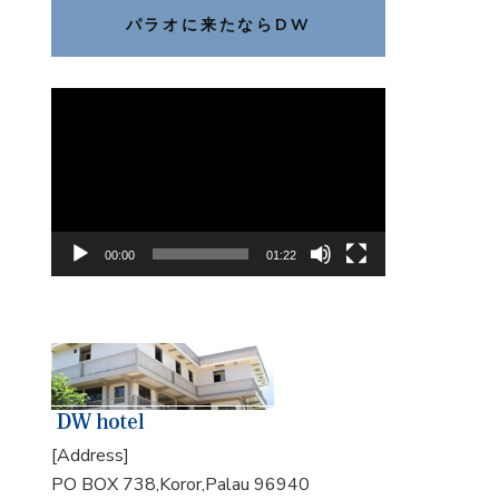
パラオに来たならDW
動
画
プ
レ
ー
ヤ
00:00
01:22
ー
[Address]
PO BOX 738,Koror,Palau 96940