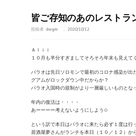
皆ご存知のあのレストラ
投稿者:
dwgm
、
2020/10/12
Ａｌｉｉ
１０月も半分すぎましてそろそろ年末も見えて
パラオは先日ソロモンで最初のコロナ感染が出
グアムがロックダウン中だからか？
パラオ入国時の規制がより一層厳しいものとな
年内の復活は・・・・
あーーーー考えないようにしよう✩
という訳で本日はパラオに来たら必ず１度は行
居酒屋夢さんがランチを本日（１０／１２）か