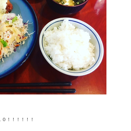
１０！！！！！！