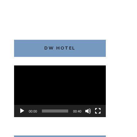
DW HOTEL
動
画
プ
レ
ー
ヤ
00:00
00:40
ー